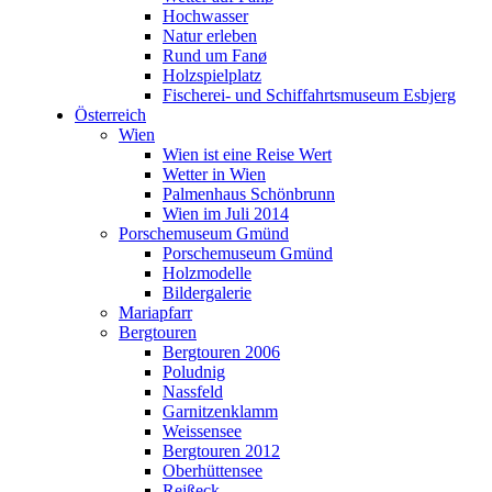
Porschemuseum Gmünd
Hochwasser
Holzmodelle
Natur erleben
Bildergalerie
Rund um Fanø
Mariapfarr
Holzspielplatz
Bergtouren
Fischerei- und Schiffahrtsmuseum Esbjerg
Bergtouren 2006
Österreich
Poludnig
Wien
Nassfeld
Wien ist eine Reise Wert
Garnitzenklamm
Wetter in Wien
Weissensee
Palmenhaus Schönbrunn
Bergtouren 2012
Wien im Juli 2014
Oberhüttensee
Porschemuseum Gmünd
Reißeck
Porschemuseum Gmünd
Maltatal - Osnabrückerhütte
Holzmodelle
Murursprung - Schmalzscharte
Bildergalerie
Bergtouren 2013
Mariapfarr
Riedingtal
Bergtouren
Landawirsee
Bergtouren 2006
Lignitzsee
Poludnig
Murursprung
Nassfeld
Lanschitzsee
Garnitzenklamm
Niederlande
Weissensee
Amsterdam
Bergtouren 2012
Impressionen aus Amsterdam
Oberhüttensee
Amsterdam 2014
Reißeck