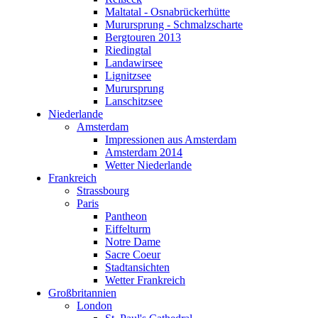
Wetter Niederlande
Maltatal - Osnabrückerhütte
Frankreich
Murursprung - Schmalzscharte
Strassbourg
Bergtouren 2013
Paris
Riedingtal
Pantheon
Landawirsee
Eiffelturm
Lignitzsee
Notre Dame
Murursprung
Sacre Coeur
Lanschitzsee
Stadtansichten
Niederlande
Wetter Frankreich
Amsterdam
Großbritannien
Impressionen aus Amsterdam
London
Amsterdam 2014
St. Paul's Cathedral
Wetter Niederlande
Westminster Abbey
Frankreich
Entlang der Themse
Strassbourg
Von Old Street nach Liverpool Station
Paris
Bustour durch London
Pantheon
Bootstour Greenwich
Eiffelturm
Wetter in Großbritannien
Notre Dame
Italien
Sacre Coeur
Venedig
Stadtansichten
Venedig (1985)
Wetter Frankreich
Wetter in Italien
Großbritannien
Belgien
London
Brüssel