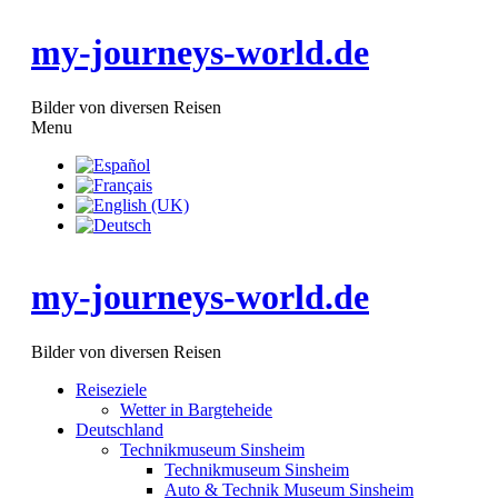
my-journeys-world.de
Bilder von diversen Reisen
Menu
Reiseziele
Wetter in Bargteheide
Deutschland
Technikmuseum Sinsheim
Technikmuseum Sinsheim
Auto & Technik Museum Sinsheim
Concorde
my-journeys-world.de
TU-144
Formel 1
Sportwagen
Lamborghini - Countach
Bilder von diversen Reisen
Mercedes-Benz - SLR
Ferrari - F550
Reiseziele
Ferrari - F40
Wetter in Bargteheide
Ferrari - F50
Deutschland
Technikmuseum Speyer
Technikmuseum Sinsheim
Technikmuseum Speyer
Technikmuseum Sinsheim
Boing 747-230
Auto & Technik Museum Sinsheim