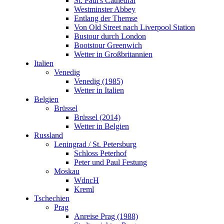
St. Paul's Cathedral
Brüssel (2014)
Westminster Abbey
Wetter in Belgien
Entlang der Themse
Russland
Von Old Street nach Liverpool Station
Leningrad / St. Petersburg
Bustour durch London
Schloss Peterhof
Bootstour Greenwich
Peter und Paul Festung
Wetter in Großbritannien
Moskau
Italien
WdncH
Venedig
Kreml
Venedig (1985)
Tschechien
Wetter in Italien
Prag
Belgien
Anreise Prag (1988)
Brüssel
Stadtansichten Prag
Brüssel (2014)
Burg Karlstein
Wetter in Belgien
KZ Theresienstadt
Russland
Estland
Leningrad / St. Petersburg
Tallinn
Schloss Peterhof
Über den Wolken
Peter und Paul Festung
Kontakt
Moskau
Neuseeland
WdncH
Wettervorhersage Hamilton
Kreml
Karte Neuseeland
Tschechien
Anreise Neuseeland
Prag
geplante Reiseroute Neuseeland
Anreise Prag (1988)