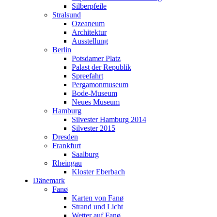
Hamburg
Silberpfeile
Silvester Hamburg 2014
Stralsund
Silvester 2015
Ozeaneum
Dresden
Architektur
Frankfurt
Ausstellung
Saalburg
Berlin
Rheingau
Potsdamer Platz
Kloster Eberbach
Palast der Republik
Dänemark
Spreefahrt
Fanø
Pergamonmuseum
Karten von Fanø
Bode-Museum
Strand und Licht
Neues Museum
Wetter auf Fanø
Hamburg
Hochwasser
Silvester Hamburg 2014
Natur erleben
Silvester 2015
Rund um Fanø
Dresden
Holzspielplatz
Frankfurt
Fischerei- und Schiffahrtsmuseum Esbjerg
Saalburg
Österreich
Rheingau
Wien
Kloster Eberbach
Wien ist eine Reise Wert
Dänemark
Wetter in Wien
Fanø
Palmenhaus Schönbrunn
Karten von Fanø
Wien im Juli 2014
Strand und Licht
Porschemuseum Gmünd
Wetter auf Fanø