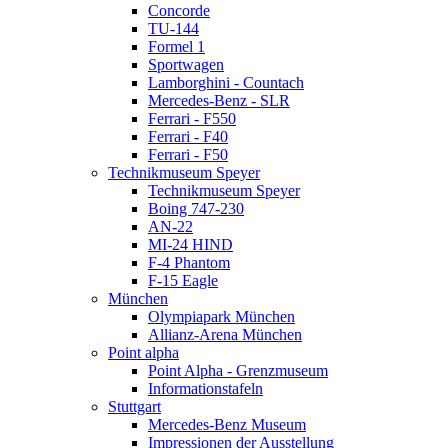
AN-22
Concorde
MI-24 HIND
TU-144
F-4 Phantom
Formel 1
F-15 Eagle
Sportwagen
München
Lamborghini - Countach
Olympiapark München
Mercedes-Benz - SLR
Allianz-Arena München
Ferrari - F550
Point alpha
Ferrari - F40
Point Alpha - Grenzmuseum
Ferrari - F50
Informationstafeln
Technikmuseum Speyer
Stuttgart
Technikmuseum Speyer
Mercedes-Benz Museum
Boing 747-230
Impressionen der Ausstellung
AN-22
Silberpfeile
MI-24 HIND
Stralsund
F-4 Phantom
Ozeaneum
F-15 Eagle
Architektur
München
Ausstellung
Olympiapark München
Berlin
Allianz-Arena München
Potsdamer Platz
Point alpha
Palast der Republik
Point Alpha - Grenzmuseum
Spreefahrt
Informationstafeln
Pergamonmuseum
Stuttgart
Bode-Museum
Mercedes-Benz Museum
Neues Museum
Impressionen der Ausstellung