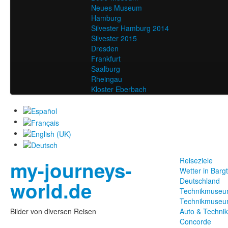
Neues Museum
Hamburg
Silvester Hamburg 2014
Silvester 2015
Dresden
Frankfurt
Saalburg
Rheingau
Kloster Eberbach
Reiseziele
my-journeys-
Wetter in Barg
Deutschland
world.de
Technikmuseu
Technikmuseu
Bilder von diversen Reisen
Auto & Techni
Concorde