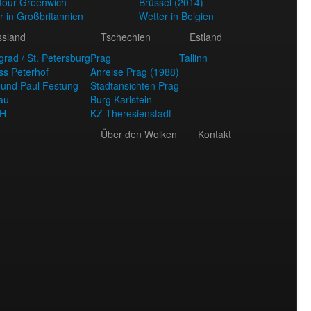
tour Greenwich
Brüssel (2014)
r in Großbritannien
Wetter in Belgien
ssland
Tschechien
Estland
grad / St. Petersburg
Prag
Tallinn
ss Peterhof
Anreise Prag (1988)
 und Paul Festung
Stadtansichten Prag
au
Burg Karlstein
H
KZ Theresienstadt
Über den Wolken
Kontakt