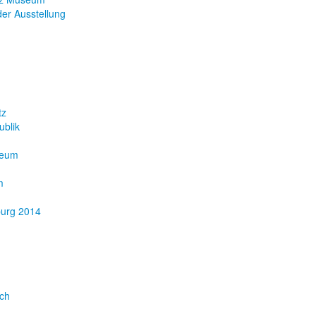
er Ausstellung
tz
ublik
eum
m
burg 2014
ach