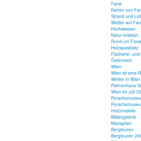
Fanø
Karten von Fa
Strand und Lic
Wetter auf Fa
Hochwasser
Natur erleben
Rund um Fanø
Holzspielplatz
Fischerei- und
Österreich
Wien
Wien ist eine 
Wetter in Wien
Palmenhaus S
Wien im Juli 2
Porschemuse
Porschemuse
Holzmodelle
Bildergalerie
Mariapfarr
Bergtouren
Bergtouren 20