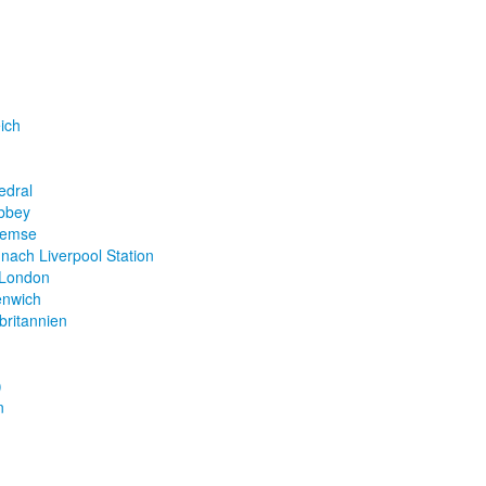
ich
n
edral
bbey
hemse
 nach Liverpool Station
 London
enwich
britannien
)
n