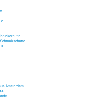
mm
12
abrückerhütte
 Schmalzscharte
13
aus Amsterdam
14
lande