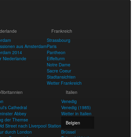
derlande
Frankreich
erdam
Strassbourg
ssionen aus Amsterdam
Paris
erdam 2014
Pantheon
r Niederlande
Eiffelturm
Notre Dame
Sacre Coeur
Stadtansichten
Wetter Frankreich
ßbritannien
Italien
on
Venedig
aul's Cathedral
Venedig (1985)
inster Abbey
Wetter in Italien
ng der Themse
Belgien
ld Street nach Liverpool Station
ur durch London
Brüssel