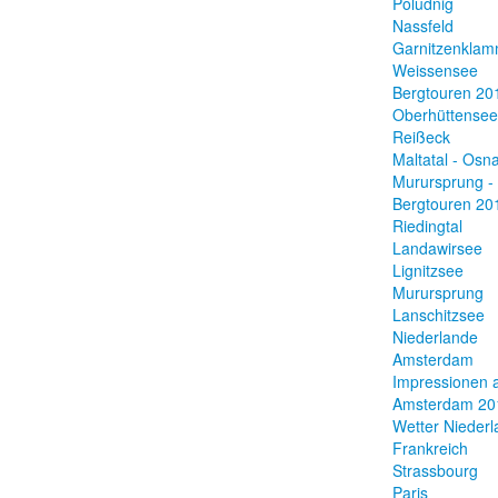
Poludnig
Nassfeld
Garnitzenkla
Weissensee
Bergtouren 20
Oberhüttensee
Reißeck
Maltatal - Osn
Murursprung -
Bergtouren 20
Riedingtal
Landawirsee
Lignitzsee
Murursprung
Lanschitzsee
Niederlande
Amsterdam
Impressionen 
Amsterdam 20
Wetter Nieder
Frankreich
Strassbourg
Paris