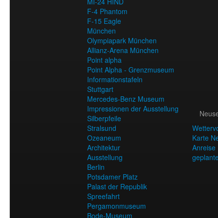
MI-24 HIND
F-4 Phantom
F-15 Eagle
München
Olympiapark München
Allianz-Arena München
Point alpha
Point Alpha - Grenzmuseum
Informationstafeln
Stuttgart
Mercedes-Benz Museum
Impressionen der Ausstellung
Neuse
Silberpfeile
Stralsund
Wetterv
Ozeaneum
Karte N
Architektur
Anreise
Ausstellung
geplant
Berlin
Potsdamer Platz
Palast der Republik
Spreefahrt
Pergamonmuseum
Bode-Museum