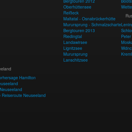
Bergtouren 2012
Boots
Oberhüttensee
Wette
Reißeck
Ru
Maltatal - Osnabrückerhütte
Murursprung - Schmalzscharte
Lenin
Bergtouren 2013
Schlo
Riedingtal
Peter
Landawirsee
Mosk
Lignitzsee
Wdnc
Murursprung
Kreml
Lanschitzsee
eland
orhersage Hamilton
euseeland
 Neuseeland
e Reiseroute Neuseeland