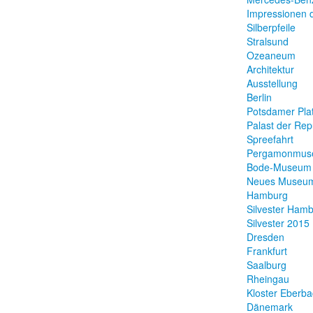
Impressionen d
Silberpfeile
Stralsund
Ozeaneum
Architektur
Ausstellung
Berlin
Potsdamer Pla
Palast der Rep
Spreefahrt
Pergamonmus
Bode-Museum
Neues Museu
Hamburg
Silvester Ham
Silvester 2015
Dresden
Frankfurt
Saalburg
Rheingau
Kloster Eberb
Dänemark