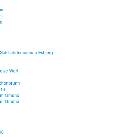
nø
ht
nø
 Schiffahrtsmuseum Esbjerg
Reise Wert
chönbrunn
014
um Gmünd
um Gmünd
06