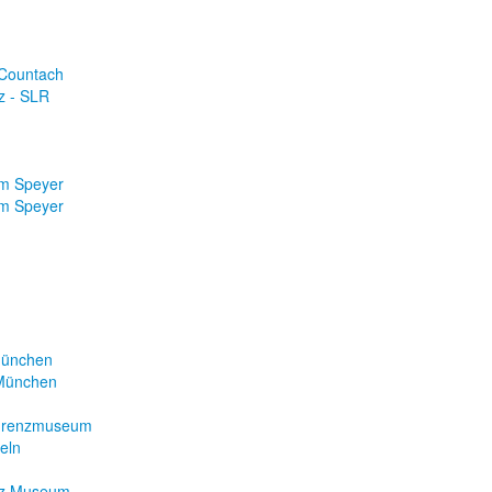
 Countach
z - SLR
m Speyer
m Speyer
München
 München
 Grenzmuseum
eln
nz Museum