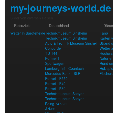
my-journeys-world.de
Bilder von diversen Reisen
Reiseziele
Deutschland
Däne
Wetter in Bargteheide
Technikmuseum Sinsheim
Fanø
Technikmuseum Sinsheim
Karten 
Auto & Technik Museum Sinsheim
Strand u
Concorde
Wetter 
TU-144
Hochwa
Formel 1
Natur e
Sportwagen
Rund u
Lamborghini - Countach
Holzspie
Mercedes-Benz - SLR
Fischer
Ferrari - F550
Ferrari - F40
Ferrari - F50
Technikmuseum Speyer
Technikmuseum Speyer
Boing 747-230
AN-22