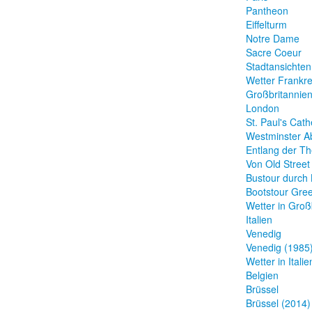
Pantheon
Eiffelturm
Notre Dame
Sacre Coeur
Stadtansichten
Wetter Frankre
Großbritannie
London
St. Paul's Cath
Westminster A
Entlang der T
Von Old Street
Bustour durch
Bootstour Gre
Wetter in Groß
Italien
Venedig
Venedig (1985
Wetter in Italie
Belgien
Brüssel
Brüssel (2014)