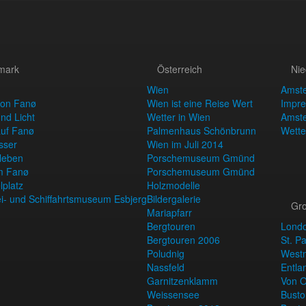
mark
Österreich
Nie
Wien
Amst
von Fanø
Wien ist eine Reise Wert
Impre
nd Licht
Wetter in Wien
Amst
auf Fanø
Palmenhaus Schönbrunn
Wette
sser
Wien im Juli 2014
rleben
Porschemuseum Gmünd
m Fanø
Porschemuseum Gmünd
lplatz
Holzmodelle
ei- und Schiffahrtsmuseum Esbjerg
Bildergalerie
Gro
Mariapfarr
Bergtouren
Lond
Bergtouren 2006
St. P
Poludnig
Westm
Nassfeld
Entla
Garnitzenklamm
Von O
Weissensee
Busto