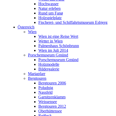
Porschemuseum Gmünd
Hochwasser
Holzmodelle
Natur erleben
Bildergalerie
Rund um Fanø
Mariapfarr
Holzspielplatz
Bergtouren
Fischerei- und Schiffahrtsmuseum Esbjerg
Bergtouren 2006
Österreich
Poludnig
Wien
Nassfeld
Wien ist eine Reise Wert
Garnitzenklamm
Wetter in Wien
Weissensee
Palmenhaus Schönbrunn
Bergtouren 2012
Wien im Juli 2014
Oberhüttensee
Porschemuseum Gmünd
Reißeck
Porschemuseum Gmünd
Maltatal - Osnabrückerhütte
Holzmodelle
Murursprung - Schmalzscharte
Bildergalerie
Bergtouren 2013
Mariapfarr
Riedingtal
Bergtouren
Landawirsee
Bergtouren 2006
Lignitzsee
Poludnig
Murursprung
Nassfeld
Lanschitzsee
Garnitzenklamm
Niederlande
Weissensee
Amsterdam
Bergtouren 2012
Impressionen aus Amsterdam
Oberhüttensee
Amsterdam 2014
Reißeck