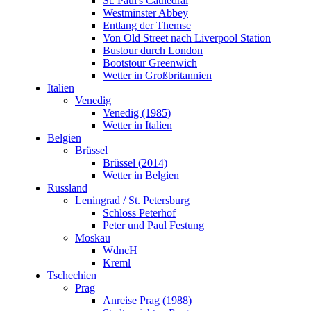
St. Paul's Cathedral
Brüssel (2014)
Westminster Abbey
Wetter in Belgien
Entlang der Themse
Russland
Von Old Street nach Liverpool Station
Leningrad / St. Petersburg
Bustour durch London
Schloss Peterhof
Bootstour Greenwich
Peter und Paul Festung
Wetter in Großbritannien
Moskau
Italien
WdncH
Venedig
Kreml
Venedig (1985)
Tschechien
Wetter in Italien
Prag
Belgien
Anreise Prag (1988)
Brüssel
Stadtansichten Prag
Brüssel (2014)
Burg Karlstein
Wetter in Belgien
KZ Theresienstadt
Russland
Estland
Leningrad / St. Petersburg
Tallinn
Schloss Peterhof
Über den Wolken
Peter und Paul Festung
Kontakt
Moskau
Neuseeland
WdncH
Wettervorhersage Hamilton
Kreml
Karte Neuseeland
Tschechien
Anreise Neuseeland
Prag
geplante Reiseroute Neuseeland
Anreise Prag (1988)