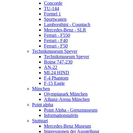
AN-22
Concorde
MI-24 HIND
TU-144
F-4 Phantom
Formel 1
F-15 Eagle
Sportwagen
München
Lamborghini - Countach
Olympiapark München
Mercedes-Benz - SLR
Allianz-Arena München
Ferrari - F550
Point alpha
Ferrari - F40
Point Alpha - Grenzmuseum
Ferrari - F50
Informationstafeln
Technikmuseum Speyer
Stuttgart
Technikmuseum Speyer
Mercedes-Benz Museum
Boing 747-230
Impressionen der Ausstellung
AN-22
Silberpfeile
MI-24 HIND
Stralsund
F-4 Phantom
Ozeaneum
F-15 Eagle
Architektur
München
Ausstellung
Olympiapark München
Berlin
Allianz-Arena München
Potsdamer Platz
Point alpha
Palast der Republik
Point Alpha - Grenzmuseum
Spreefahrt
Informationstafeln
Pergamonmuseum
Stuttgart
Bode-Museum
Mercedes-Benz Museum
Neues Museum
Impressionen der Ausstellung