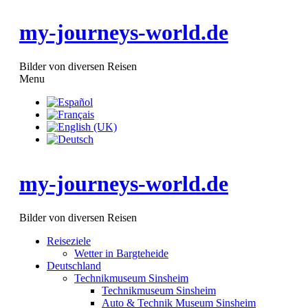
my-journeys-world.de
Bilder von diversen Reisen
Menu
Reiseziele
Wetter in Bargteheide
Deutschland
Technikmuseum Sinsheim
Technikmuseum Sinsheim
Auto & Technik Museum Sinsheim
Concorde
my-journeys-world.de
TU-144
Formel 1
Sportwagen
Lamborghini - Countach
Bilder von diversen Reisen
Mercedes-Benz - SLR
Ferrari - F550
Reiseziele
Ferrari - F40
Wetter in Bargteheide
Ferrari - F50
Deutschland
Technikmuseum Speyer
Technikmuseum Sinsheim
Technikmuseum Speyer
Technikmuseum Sinsheim
Boing 747-230
Auto & Technik Museum Sinsheim