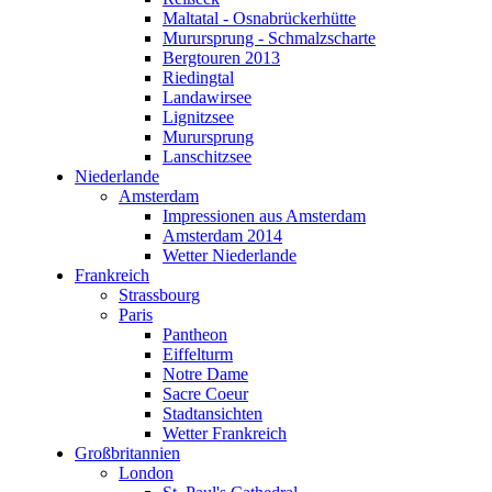
Wetter Niederlande
Maltatal - Osnabrückerhütte
Frankreich
Murursprung - Schmalzscharte
Strassbourg
Bergtouren 2013
Paris
Riedingtal
Pantheon
Landawirsee
Eiffelturm
Lignitzsee
Notre Dame
Murursprung
Sacre Coeur
Lanschitzsee
Stadtansichten
Niederlande
Wetter Frankreich
Amsterdam
Großbritannien
Impressionen aus Amsterdam
London
Amsterdam 2014
St. Paul's Cathedral
Wetter Niederlande
Westminster Abbey
Frankreich
Entlang der Themse
Strassbourg
Von Old Street nach Liverpool Station
Paris
Bustour durch London
Pantheon
Bootstour Greenwich
Eiffelturm
Wetter in Großbritannien
Notre Dame
Italien
Sacre Coeur
Venedig
Stadtansichten
Venedig (1985)
Wetter Frankreich
Wetter in Italien
Großbritannien
Belgien
London
Brüssel