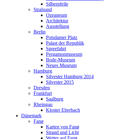
Hamburg
Silberpfeile
Silvester Hamburg 2014
Stralsund
Silvester 2015
Ozeaneum
Dresden
Architektur
Frankfurt
Ausstellung
Saalburg
Berlin
Rheingau
Potsdamer Platz
Kloster Eberbach
Palast der Republik
Dänemark
Spreefahrt
Fanø
Pergamonmuseum
Karten von Fanø
Bode-Museum
Strand und Licht
Neues Museum
Wetter auf Fanø
Hamburg
Hochwasser
Silvester Hamburg 2014
Natur erleben
Silvester 2015
Rund um Fanø
Dresden
Holzspielplatz
Frankfurt
Fischerei- und Schiffahrtsmuseum Esbjerg
Saalburg
Österreich
Rheingau
Wien
Kloster Eberbach
Wien ist eine Reise Wert
Dänemark
Wetter in Wien
Fanø
Palmenhaus Schönbrunn
Karten von Fanø
Wien im Juli 2014
Strand und Licht
Porschemuseum Gmünd
Wetter auf Fanø