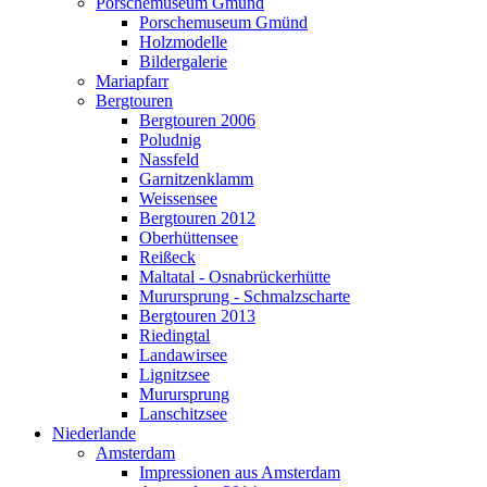
Porschemuseum Gmünd
Porschemuseum Gmünd
Holzmodelle
Bildergalerie
Mariapfarr
Bergtouren
Bergtouren 2006
Poludnig
Nassfeld
Garnitzenklamm
Weissensee
Bergtouren 2012
Oberhüttensee
Reißeck
Maltatal - Osnabrückerhütte
Murursprung - Schmalzscharte
Bergtouren 2013
Riedingtal
Landawirsee
Lignitzsee
Murursprung
Lanschitzsee
Niederlande
Amsterdam
Impressionen aus Amsterdam