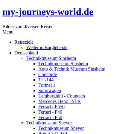
my-journeys-world.de
Bilder von diversen Reisen
Menu
Reiseziele
Wetter in Bargteheide
Deutschland
Technikmuseum Sinsheim
Technikmuseum Sinsheim
Auto & Technik Museum Sinsheim
Concorde
TU-144
Formel 1
Sportwagen
Lamborghini - Countach
Mercedes-Benz - SLR
Ferrari - F550
Ferrari - F40
Ferrari - F50
Technikmuseum Speyer
Technikmuseum Speyer
Boing 747-230