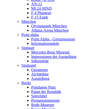
AN-22
MI-24 HIND
F-4 Phantom
F-15 Eagle
München
Olympiapark München
Allianz-Arena München
Point alpha
Point Alpha - Grenzmuseum
Informationstafeln
Stuttgart
Mercedes-Benz Museum
Impressionen der Ausstellung
Silberpfeile
Stralsund
Ozeaneum
Architektur
Ausstellung
Berlin
Potsdamer Platz
Palast der Republik
Spreefahrt
Pergamonmuseum
Bode-Museum