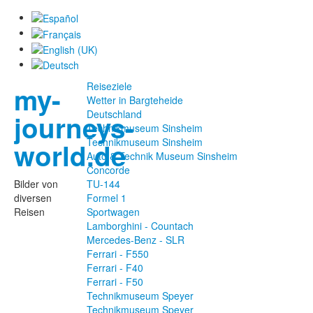
Reiseziele
my-
Wetter in Bargteheide
Deutschland
journeys-
Technikmuseum Sinsheim
Technikmuseum Sinsheim
world.de
Auto & Technik Museum Sinsheim
Concorde
Bilder von
TU-144
diversen
Formel 1
Reisen
Sportwagen
Lamborghini - Countach
Mercedes-Benz - SLR
Ferrari - F550
Ferrari - F40
Ferrari - F50
Technikmuseum Speyer
Technikmuseum Speyer