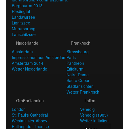
Bergtouren 2013
Riedingtal
Landawirsee
Lignitzsee
Murursprung
Lanschitzsee
Niederlande
Frankreich
Amsterdam
Strassbourg
Impressionen aus Amsterdam
Paris
Amsterdam 2014
Pantheon
Wetter Niederlande
Eiffelturm
Notre Dame
Sacre Coeur
Stadtansichten
Wetter Frankreich
Großbritannien
Italien
London
Venedig
St. Paul's Cathedral
Venedig (1985)
Westminster Abbey
Wetter in Italien
Entlang der Themse