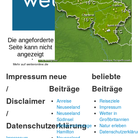
Mehr auf
wetteronline.de
Impressum
neue
beliebte
/
Beiträge
Beiträge
Disclaimer
Anreise
Reiseziele
Neuseeland
Impressum
/
Neuseeland
Wetter in
Südinsel
Großbritannien
Datenschutzerklärung
Wettervorhersage
Natur erleben
Hamilton
Datenschutzerkläru
Impressum
Neuseeland