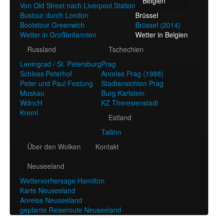
Belgien
Von Old Street nach Liverpool Station
Bustour durch London
Brüssel
Bootstour Greenwich
Brüssel (2014)
Wetter in Großbritannien
Wetter in Belgien
Russland
Tschechien
Leningrad / St. Petersburg
Prag
Schloss Peterhof
Anreise Prag (1988)
Peter und Paul Festung
Stadtansichten Prag
Moskau
Burg Karlstein
WdncH
KZ Theresienstadt
Kreml
Estland
Tallinn
Über den Wolken
Kontakt
Neuseeland
Wettervorhersage Hamilton
Karte Neuseeland
Anreise Neuseeland
geplante Reiseroute Neuseeland