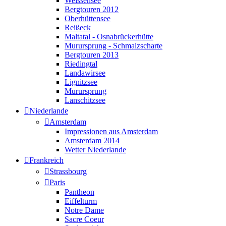
Weissensee
Bergtouren 2012
Oberhüttensee
Reißeck
Maltatal - Osnabrückerhütte
Murursprung - Schmalzscharte
Bergtouren 2013
Riedingtal
Landawirsee
Lignitzsee
Murursprung
Lanschitzsee
Niederlande
Amsterdam
Impressionen aus Amsterdam
Amsterdam 2014
Wetter Niederlande
Frankreich
Strassbourg
Paris
Pantheon
Eiffelturm
Notre Dame
Sacre Coeur