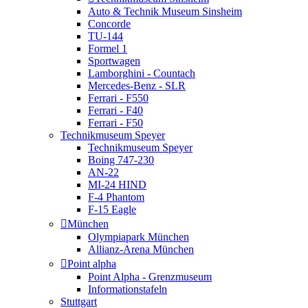
Auto & Technik Museum Sinsheim
Concorde
TU-144
Formel 1
Sportwagen
Lamborghini - Countach
Mercedes-Benz - SLR
Ferrari - F550
Ferrari - F40
Ferrari - F50
Technikmuseum Speyer
Technikmuseum Speyer
Boing 747-230
AN-22
MI-24 HIND
F-4 Phantom
F-15 Eagle
München
Olympiapark München
Allianz-Arena München
Point alpha
Point Alpha - Grenzmuseum
Informationstafeln
Stuttgart