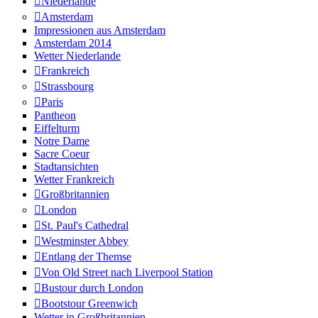
Niederlande
Amsterdam
Impressionen aus Amsterdam
Amsterdam 2014
Wetter Niederlande
Frankreich
Strassbourg
Paris
Pantheon
Eiffelturm
Notre Dame
Sacre Coeur
Stadtansichten
Wetter Frankreich
Großbritannien
London
St. Paul's Cathedral
Westminster Abbey
Entlang der Themse
Von Old Street nach Liverpool Station
Bustour durch London
Bootstour Greenwich
Wetter in Großbritannien