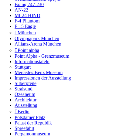
Boing 747-230
AN-22
MI-24 HIND
F-4 Phantom
F-15 Eagle
München
Olympiapark München
Allianz-Arena München
Point alpha
Point Alpha - Grenzmuseum
Informationstafeln
Stuttgart
Mercedes-Benz Museum
Impressionen der Ausstellung
Silberpfeile
Stralsund
Ozeaneum
Architektur
Ausstellung
Berlin
Potsdamer Platz
Palast der Republik
Spreefahrt
Pergamonmuseum