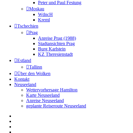
Peter und Paul Festung
Moskau
WdncH
Kreml
Tschechien
Prag
Anreise Prag (1988)
Stadtansichten Prag
Burg Karlstein
KZ Theresienstadt
Estland
Tallinn
Über den Wolken
Kontakt
Neuseeland
Wettervorhersage Hamilton
Karte Neuseeland
Anreise Neuseeland
geplante Reiseroute Neuseeland