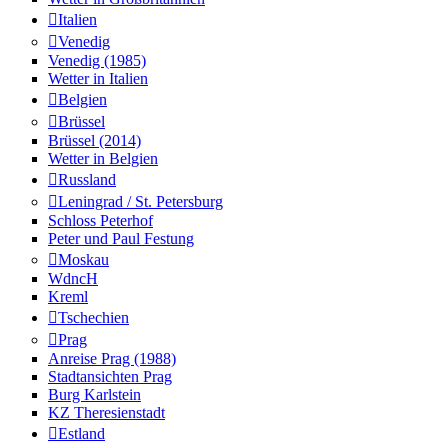
Italien
Venedig
Venedig (1985)
Wetter in Italien
Belgien
Brüssel
Brüssel (2014)
Wetter in Belgien
Russland
Leningrad / St. Petersburg
Schloss Peterhof
Peter und Paul Festung
Moskau
WdncH
Kreml
Tschechien
Prag
Anreise Prag (1988)
Stadtansichten Prag
Burg Karlstein
KZ Theresienstadt
Estland