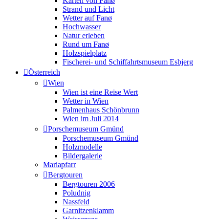
Karten von Fanø
Strand und Licht
Wetter auf Fanø
Hochwasser
Natur erleben
Rund um Fanø
Holzspielplatz
Fischerei- und Schiffahrtsmuseum Esbjerg
Österreich
Wien
Wien ist eine Reise Wert
Wetter in Wien
Palmenhaus Schönbrunn
Wien im Juli 2014
Porschemuseum Gmünd
Porschemuseum Gmünd
Holzmodelle
Bildergalerie
Mariapfarr
Bergtouren
Bergtouren 2006
Poludnig
Nassfeld
Garnitzenklamm