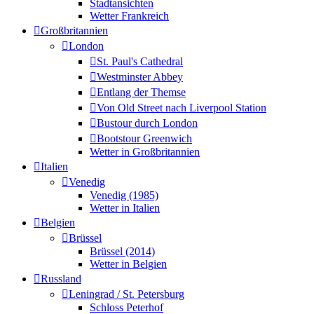
Stadtansichten
Wetter Frankreich
Großbritannien
London
St. Paul's Cathedral
Westminster Abbey
Entlang der Themse
Von Old Street nach Liverpool Station
Bustour durch London
Bootstour Greenwich
Wetter in Großbritannien
Italien
Venedig
Venedig (1985)
Wetter in Italien
Belgien
Brüssel
Brüssel (2014)
Wetter in Belgien
Russland
Leningrad / St. Petersburg
Schloss Peterhof