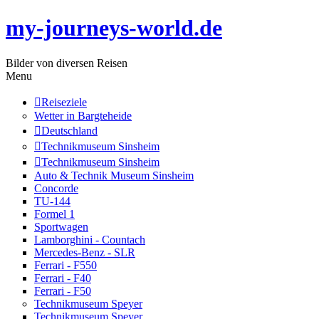
my-journeys-world.de
Bilder von diversen Reisen
Menu
Reiseziele
Wetter in Bargteheide
Deutschland
Technikmuseum Sinsheim
Technikmuseum Sinsheim
Auto & Technik Museum Sinsheim
Concorde
TU-144
Formel 1
Sportwagen
Lamborghini - Countach
Mercedes-Benz - SLR
Ferrari - F550
Ferrari - F40
Ferrari - F50
Technikmuseum Speyer
Technikmuseum Speyer