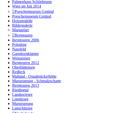
Palmenhaus Schönbrunn
Wien im Juli 2014
Porschemuseum Gmünd
Porschemuseum Gmünd
Holzmodelle
Bildergalerie
Mariapfarr
Bergtouren
Bergtouren 2006
Poludnig
Nassfeld
Garnitzenklamm
Weissensee
Bergtouren 2012
Oberhüttensee
Reißeck
Maltatal - Osnabrückerhütte
Murursprung - Schmalzscharte
Bergtouren 2013
Riedingtal
Landawirsee
Lignitzsee
Murursprung
Lanschitzsee