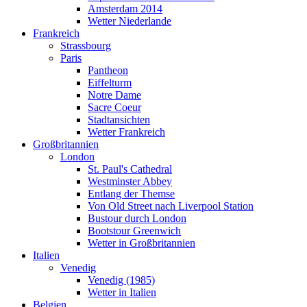
Amsterdam 2014
Wetter Niederlande
Frankreich
Strassbourg
Paris
Pantheon
Eiffelturm
Notre Dame
Sacre Coeur
Stadtansichten
Wetter Frankreich
Großbritannien
London
St. Paul's Cathedral
Westminster Abbey
Entlang der Themse
Von Old Street nach Liverpool Station
Bustour durch London
Bootstour Greenwich
Wetter in Großbritannien
Italien
Venedig
Venedig (1985)
Wetter in Italien
Belgien