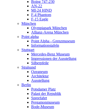
Boing 747-230
AN-22
MI-24 HIND
F-4 Phantom
F-15 Eagle
München
Olympiapark München
Allianz-Arena München
Point alpha
Point Alpha - Grenzmuseum
Informationstafeln
Stuttgart
Mercedes-Benz Museum
Impressionen der Ausstellung
Silberpfeile
Stralsund
Ozeaneum
Architektur
Ausstellung
Berlin
Potsdamer Platz
Palast der Republik
Spreefahrt
Pergamonmuseum
Bode-Museum