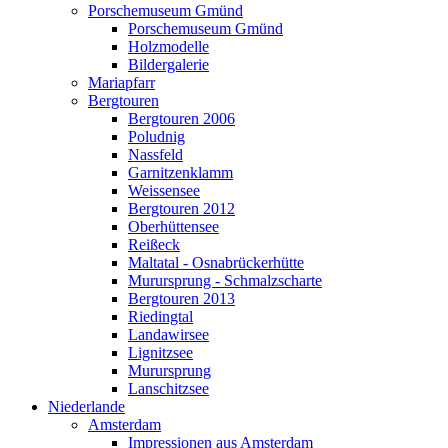
Porschemuseum Gmünd
Porschemuseum Gmünd
Holzmodelle
Bildergalerie
Mariapfarr
Bergtouren
Bergtouren 2006
Poludnig
Nassfeld
Garnitzenklamm
Weissensee
Bergtouren 2012
Oberhüttensee
Reißeck
Maltatal - Osnabrückerhütte
Murursprung - Schmalzscharte
Bergtouren 2013
Riedingtal
Landawirsee
Lignitzsee
Murursprung
Lanschitzsee
Niederlande
Amsterdam
Impressionen aus Amsterdam