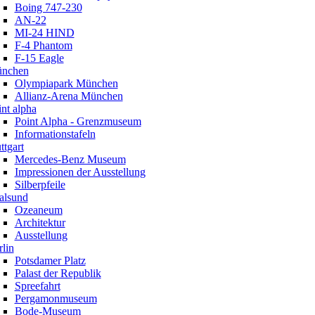
Boing 747-230
AN-22
MI-24 HIND
F-4 Phantom
F-15 Eagle
nchen
Olympiapark München
Allianz-Arena München
nt alpha
Point Alpha - Grenzmuseum
Informationstafeln
ttgart
Mercedes-Benz Museum
Impressionen der Ausstellung
Silberpfeile
ralsund
Ozeaneum
Architektur
Ausstellung
lin
Potsdamer Platz
Palast der Republik
Spreefahrt
Pergamonmuseum
Bode-Museum