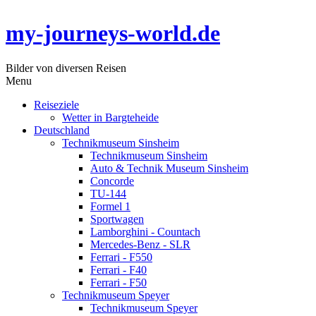
my-journeys-world.de
Bilder von diversen Reisen
Menu
Reiseziele
Wetter in Bargteheide
Deutschland
Technikmuseum Sinsheim
Technikmuseum Sinsheim
Auto & Technik Museum Sinsheim
Concorde
TU-144
Formel 1
Sportwagen
Lamborghini - Countach
Mercedes-Benz - SLR
Ferrari - F550
Ferrari - F40
Ferrari - F50
Technikmuseum Speyer
Technikmuseum Speyer