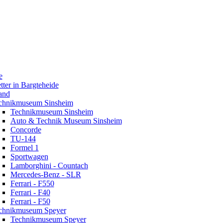
e
tter in Bargteheide
and
chnikmuseum Sinsheim
Technikmuseum Sinsheim
Auto & Technik Museum Sinsheim
Concorde
TU-144
Formel 1
Sportwagen
Lamborghini - Countach
Mercedes-Benz - SLR
Ferrari - F550
Ferrari - F40
Ferrari - F50
chnikmuseum Speyer
Technikmuseum Speyer