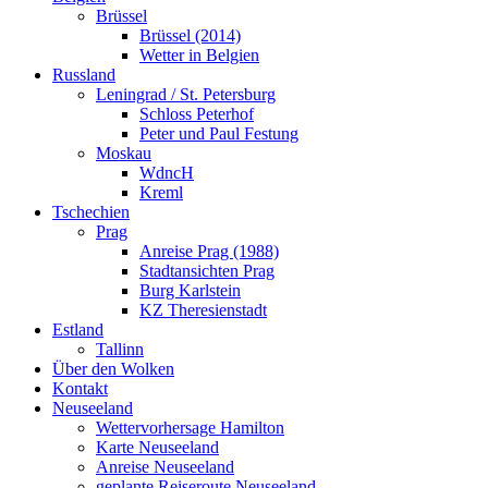
Brüssel
Brüssel (2014)
Wetter in Belgien
Russland
Leningrad / St. Petersburg
Schloss Peterhof
Peter und Paul Festung
Moskau
WdncH
Kreml
Tschechien
Prag
Anreise Prag (1988)
Stadtansichten Prag
Burg Karlstein
KZ Theresienstadt
Estland
Tallinn
Über den Wolken
Kontakt
Neuseeland
Wettervorhersage Hamilton
Karte Neuseeland
Anreise Neuseeland
geplante Reiseroute Neuseeland