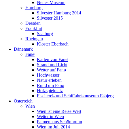
Neues Museum
Hamburg
Silvester Hamburg 2014
Silvester 2015
Dresden
Frankfurt
Saalburg
Rheingau
Kloster Eberbach
Dänemark
Fanø
Karten von Fanø
Strand und Licht
Wetter auf Fanø
Hochwasser
Natur erleben
Rund um Fanø
Holzspielplatz
Fischerei- und Schiffahrtsmuseum Esbjerg
Österreich
Wien
Wien ist eine Reise Wert
Wetter in Wien
Palmenhaus Schönbrunn
Wien im Juli 2014